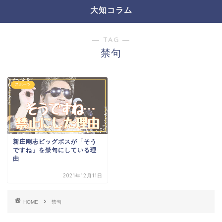
大知コラム
― TAG ―
禁句
スポーツ
新庄剛志ビッグボスが「そう
ですね」を禁句にしている理
由
2021年12月11日
HOME
禁句