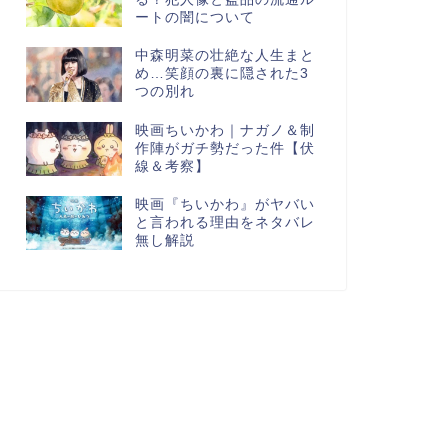
ートの闇について
中森明菜の壮絶な人生まと
め…笑顔の裏に隠された3
つの別れ
映画ちいかわ｜ナガノ＆制
作陣がガチ勢だった件【伏
線＆考察】
映画『ちいかわ』がヤバい
と言われる理由をネタバレ
無し解説