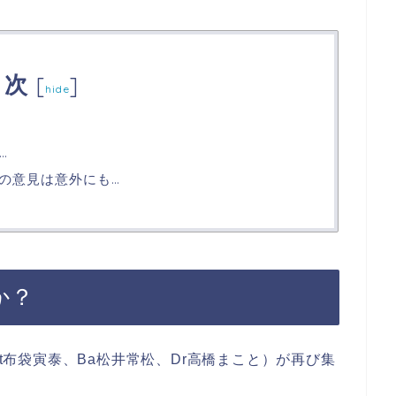
目次
[
]
hide
…
ンの意見は意外にも…
か？
Gt布袋寅泰、Ba松井常松、Dr高橋まこと）が再び集