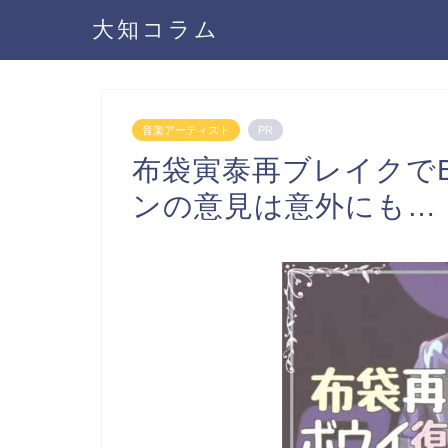
大知コラム
音楽アーティスト
PR
布袋寅泰再ブレイクで
ンの意見は意外にも…