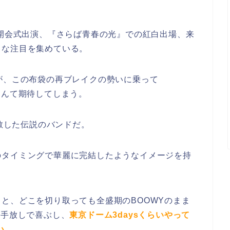
ク開会式出演、『さらば青春の光』での紅白出場、来
きな注目を集めている。
が、この布袋の再ブレイクの勢いに乗って
なんて期待してしまう。
解散した伝説のバンドだ。
のタイミングで華麗に完結したようなイメージを持
と、どこを切り取っても全盛期のBOOWYのまま
ら手放しで喜ぶし、
東京ドーム3daysくらいやって
い。