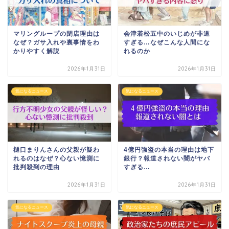
マリングループの閉店理由は
会津若松五中のいじめが非道
なぜ？ガサ入れや裏事情をわ
すぎる…なぜこんな人間にな
かりやすく解説
れるのか
2026年1月31日
2026年1月31日
気になるニュース
気になるニュース
樋口まりんさんの父親が疑わ
4億円強盗の本当の理由は地下
れるのはなぜ？心ない憶測に
銀行？報道されない闇がヤバ
批判殺到の理由
すぎる…
2026年1月31日
2026年1月31日
気になるニュース
気になるニュース