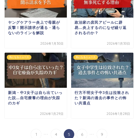
ヤングケアラー炎上で母親が
政治家の庶民アピールに辟
反撃！開示請求が通る・通ら
易…炎上するのになぜ繰り返
ないのラインを解説
されるのか？
2026年1月30日
2026年1月30日
気になるニュース
気になるニュース
新潟・中3女子は自ら出ていっ
行方不明女子中3生は拉致され
た説…自宅療養の理由が失踪
た？新潟の過去の事件との怖
のカギ
い共通点
2026年1月29日
2026年1月28日
...
...
1
4
5
6
9