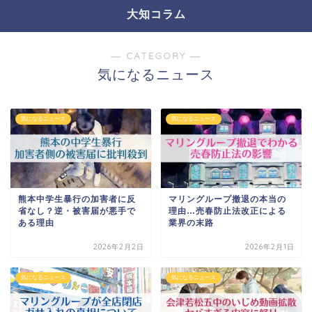
大知コラム
― CATEGORY ―
気になるニュース
気になるニュース
気になるニュース
熊本中学生暴行の加害者に反
マリングループ撤退の本当の
省なし？逆・被害届が悪手で
理由…売春防止法改正による
ある理由
業界の末路
2026年2月2日
2026年2月1日
気になるニュース
気になるニュース